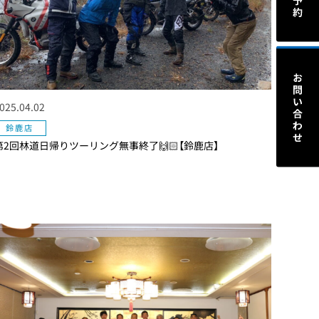
025.04.02
鈴鹿店
第2回林道日帰りツーリング無事終了🙌🏻【鈴鹿店】