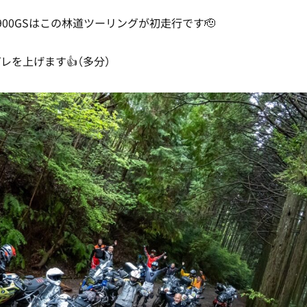
900GSはこの林道ツーリングが初走行です🫡
レを上げます👍（多分）