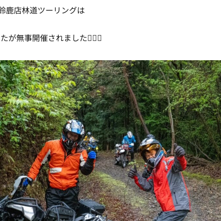
）の鈴鹿店林道ツーリングは
が無事開催されました🙆🏻‍♂️