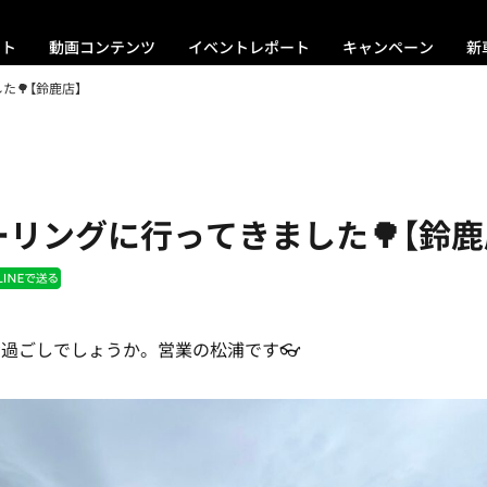
ント
動画コンテンツ
イベントレポート
キャンペーン
新
🌳【鈴鹿店】
リングに行ってきました🌳【鈴鹿
過ごしでしょうか。営業の松浦です👓