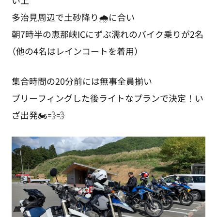
い上
多治見周辺で土砂降り🌧️に合い
朝7時半の恵那峡ICにずぶ濡れのバイク乗りが2名
（他の4名はレインコートを着用）
集合時間の20分前には無事全員揃い
ブリーフィングした後ライトなプランで決定！い
ざ出発🏍️💨💨