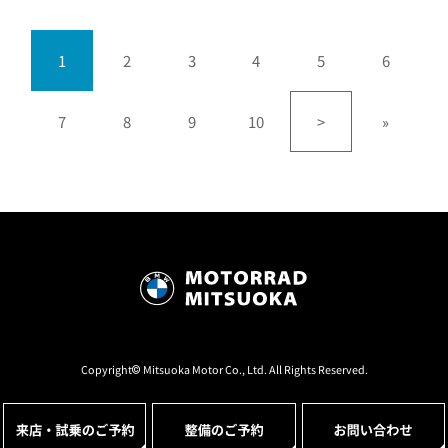
1
2
3
4
5
6
7
8
9
10
>
»
Copyright© Mitsuoka Motor Co., Ltd. All Rights Reserved.