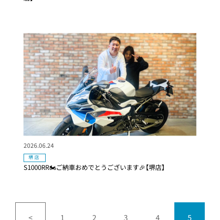
2026.06.24
堺店
S1000RR🏍ご納車おめでとうございます🎉【堺店】
<
1
2
3
4
5