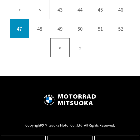
«
<
43
44
45
46
47
48
49
50
51
52
>
»
Copyright© Mitsuoka Motor Co., Ltd. All Rights Reserved.