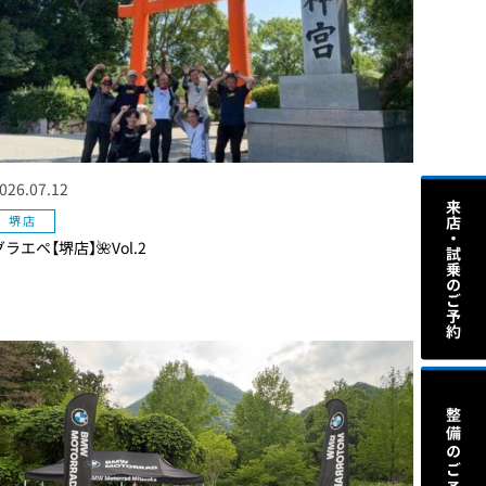
026.07.12
堺店
グラエペ【堺店】🌺Vol.2