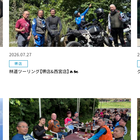
2026.07.27
2
堺店
林道ツーリング【堺店&西宮店】🔥🏍