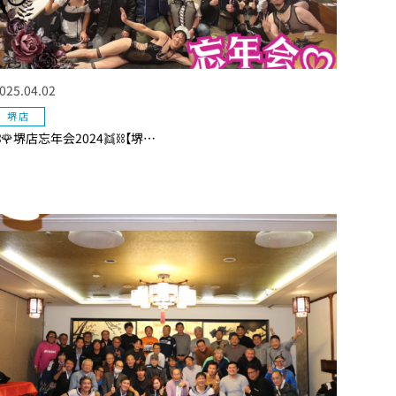
025.04.02
堺店
⛓🌹堺店忘年会2024👯⛓【堺…