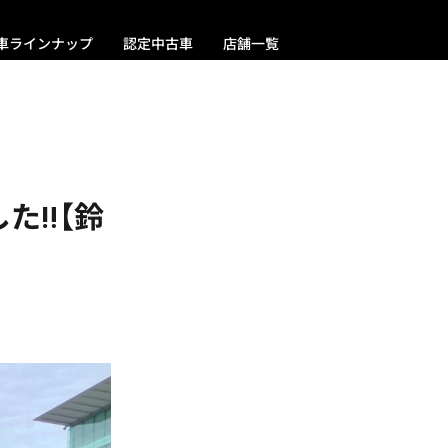
車ラインナップ
認定中古車
店舗一覧
‼️【鈴