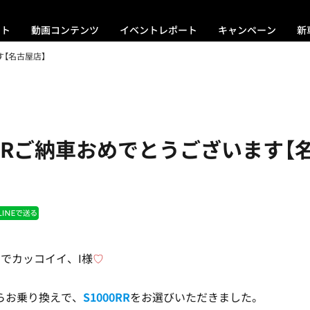
ント
動画コンテンツ
イベントレポート
キャンペーン
新
す【名古屋店】
0RRご納車おめでとうございます【
でカッコイイ、I様
♡
Rからお乗り換えで、
S1000RR
をお選びいただきました。