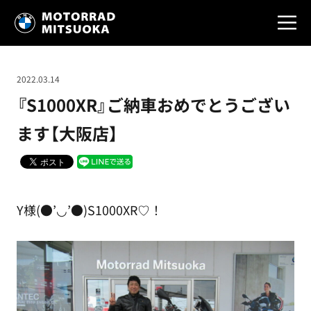
2022.03.14
『S1000XR』ご納車おめでとうござい
ます【大阪店】
Y様(●’◡’●)S1000XR♡！