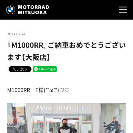
2022.02.24
『M1000RR』ご納車おめでとうござい
ます【大阪店】
M1000RR F様(*’ω’*)♡♡