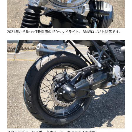
2021年からRnineT新採用のLEDヘッドライト。BMWロゴがお洒落です。
スクランブラーにスポークホイール。カッコイイですね。