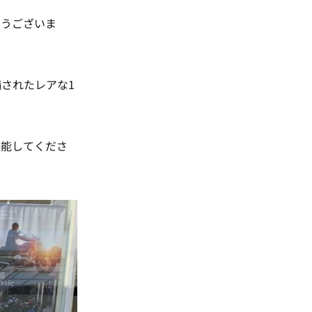
とうございま
備されたレアな1
堪能してくださ