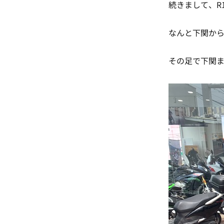
続きまして、R
なんと下関か
その足で下関