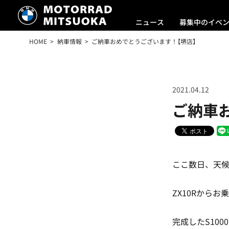
ニュース
募集中のイベ
HOME
納車情報
ご納車おめでとうございます！【堺店】
2021.04.12
ご納車
ここ数日、天
ZX10Rからお
完成したS10