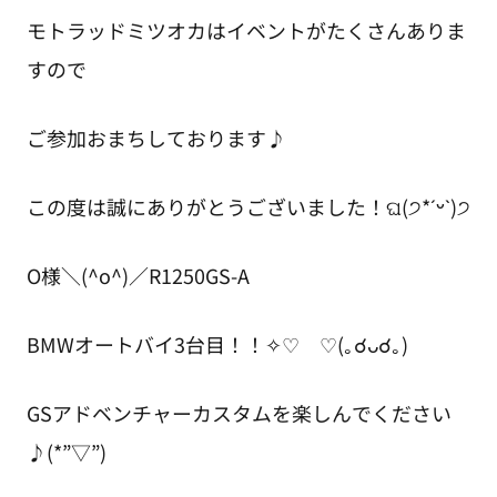
モトラッドミツオカはイベントがたくさんありま
すので
ご参加おまちしております♪
この度は誠にありがとうございました！ଘ(੭*ˊᵕˋ)੭
O様＼(^o^)／R1250GS-A
BMWオートバイ3台目！！✧♡ ♡(｡☌ᴗ☌｡)
GSアドベンチャーカスタムを楽しんでください
♪(*”▽”)