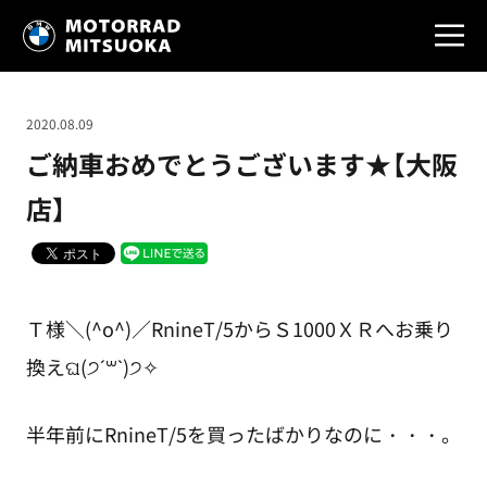
2020.08.09
ご納車おめでとうございます★【大阪
店】
Ｔ様＼(^o^)／RnineT/5からＳ1000ＸＲへお乗り
換えଘ(੭ˊ꒳​ˋ)੭✧
半年前にRnineT/5を買ったばかりなのに・・・。