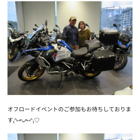
オフロードイベントのご参加もお待ちしておりま
す₍ᐢ⑅•ᴗ•⑅ᐢ₎♡