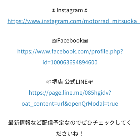
🌷Instagram🌷
https://www.instagram.com/motorrad_mitsuoka_
📖Facebook📖
https://www.facebook.com/profile.php?
id=100063694894600
🌱堺店 公式LINE🌱
https://page.line.me/085hgidv?
oat_content=url&openQrModal=true
最新情報など配信予定なのでぜひチェックしてく
ださいね！