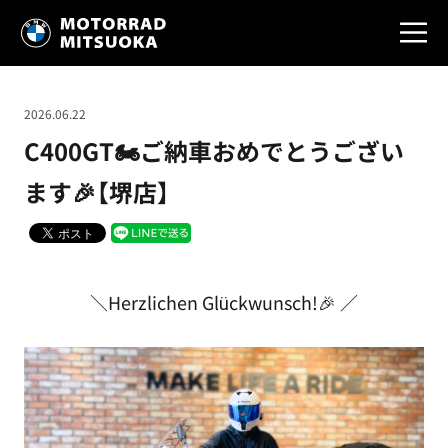
2026.06.22
C400GT🏍ご納車おめでとうござい
ます🎉【堺店】
＼Herzlichen Glückwunsch!🎉 ／