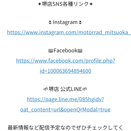
✦堺店SNS各種リンク✦
🌷Instagram🌷
https://www.instagram.com/motorrad_mitsuoka_
📖Facebook📖
https://www.facebook.com/profile.php?
id=100063694894600
🌱堺店 公式LINE🌱
https://page.line.me/085hgidv?
oat_content=url&openQrModal=true
最新情報など配信予定なのでぜひチェックしてく