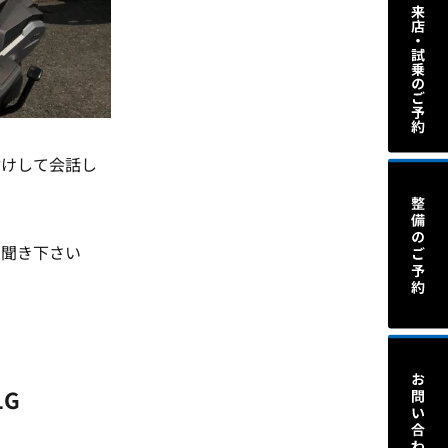
付けして会話し
お聞き下さい
1G