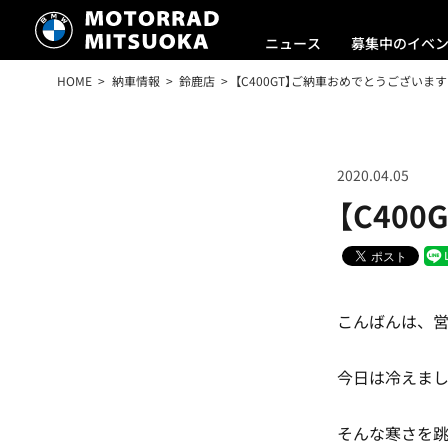
ニュース
募集中のイベ
HOME
納車情報
鈴鹿店
【C400GT】ご納車おめでとうございます
2020.04.05
【C40
こんばんは、
今日は冷えま
そんな寒さを跳