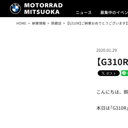
ニュース
募集中のイベ
HOME
納車情報
鈴鹿店
【G310R】ご納車おめでとうございます【
2020.01.29
【G31
こんにちは、
本日は「G31