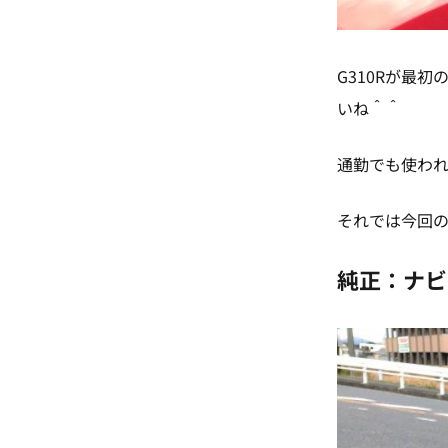
G310Rが最
いね＾＾
通勤でも使わ
それでは今回
純正：ナビ