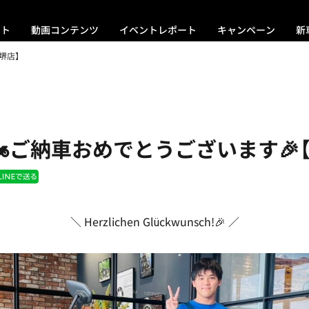
ント
動画コンテンツ
イベントレポート
キャンペーン
新
堺店】
R🏍ご納車おめでとうございます🎉
＼ Herzlichen Glückwunsch!🎉 ／