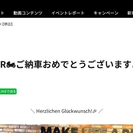
ント
動画コンテンツ
イベントレポート
キャンペーン
新
【堺店】
0RR🏍ご納車おめでとうございます
＼ Herzlichen Glückwunsch!🎉 ／