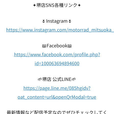
✦堺店SNS各種リンク✦
🌷Instagram🌷
https://www.instagram.com/motorrad_mitsuoka_
📖Facebook📖
https://www.facebook.com/profile.php?
id=100063694894600
🌱堺店 公式LINE🌱
https://page.line.me/085hgidv?
oat_content=url&openQrModal=true
最新情報など配信予定なのでぜひチェックしてく