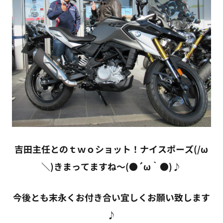
吉田主任とのｔｗｏショット！ナイスポーズ(/ω
＼)きまってますね～(●´ω｀●)♪
今後とも末永くお付き合い宜しくお願い致します
♪