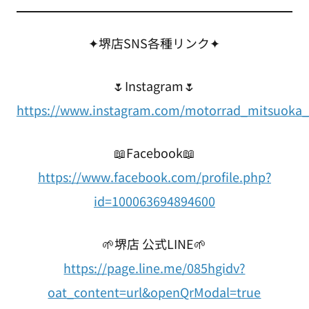
✦堺店SNS各種リンク✦
🌷Instagram🌷
https://www.instagram.com/motorrad_mitsuoka_
📖Facebook📖
https://www.facebook.com/profile.php?
id=100063694894600
🌱堺店 公式LINE🌱
https://page.line.me/085hgidv?
oat_content=url&openQrModal=true