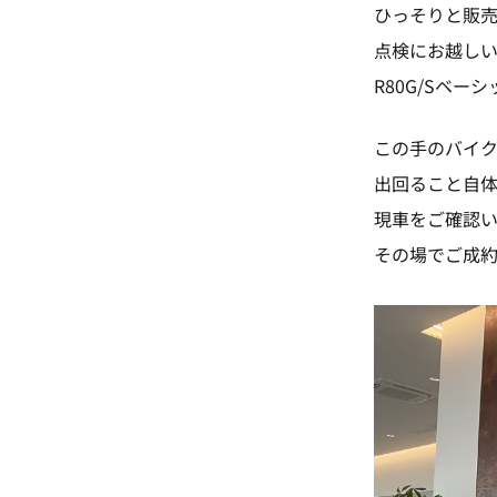
ひっそりと販
点検にお越し
R80G/Sベ
この手のバイ
出回ること自
現車をご確認
その場でご成約