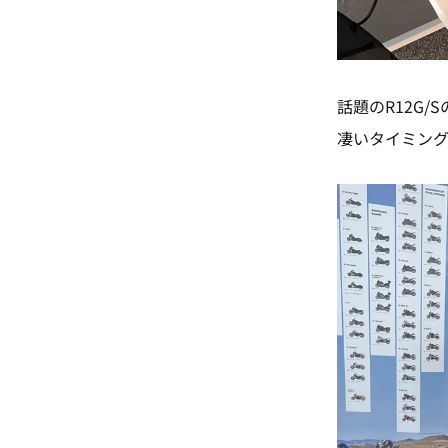
話題のR12G/
凄いタイミング