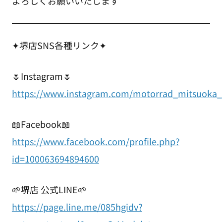
よろしくお願いいたします
✦堺店SNS各種リンク✦
🌷Instagram🌷
https://www.instagram.com/motorrad_mitsuoka_
📖Facebook📖
https://www.facebook.com/profile.php?
id=100063694894600
🌱堺店 公式LINE🌱
https://page.line.me/085hgidv?