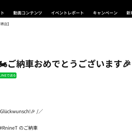
ント
動画コンテンツ
イベントレポート
キャンペーン
新
【堺店】
eT🏍ご納車おめでとうございます🎉
 Glückwunsch!🎉 /／
RnineT のご納車