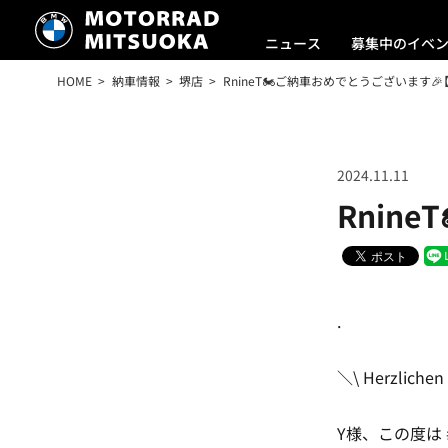
ニュース
募集中のイベ
HOME
納車情報
堺店
RnineT🏍ご納車おめでとうございます🎉
2024.11.11
Rnin
.
＼\ Herzlichen
Y様、この度は #