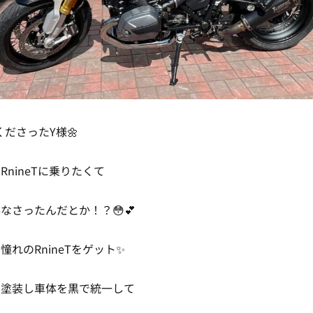
くださったY様🌼
nineTに乗りたくて
なさったんだとか！？😳💕
れのRnineTをゲット✨
を塗装し車体を黒で統一して