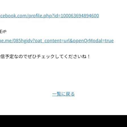
acebook.com/profile.php?id=100063694894600
E🌱
line.me/085hgidv?oat_content=url&openQrModal=true
配信予定なのでぜひチェックしてくださいね！
一覧に戻る