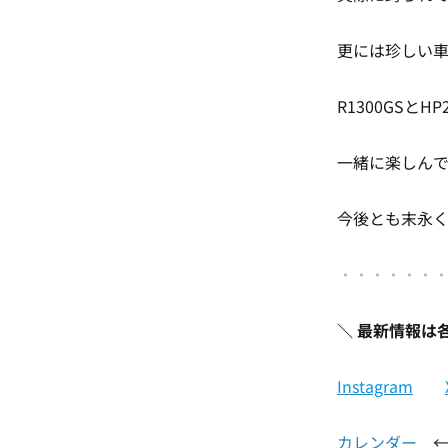
更には珍しい車
R1300GSと
一緒に楽しんで
今後とも末永
・
・・・・・
＼
最新情報は
Instagram
カレンダー
←