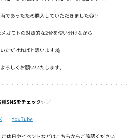
両であったため購入していただきました😊✨
HP2メガモトの対照的な2台を使い分けながら
いただければと思います🤗
くよろしくお願いいたします。
・・・・・・・・・・・・・・
・
・・・・・・・
・
・・・・
各種S
NSをチェッ
ク
✨
／
X
YouTube
 定休日やイベントなどはこちらからご確認ください