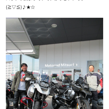
(≧▽≦)♪★☆