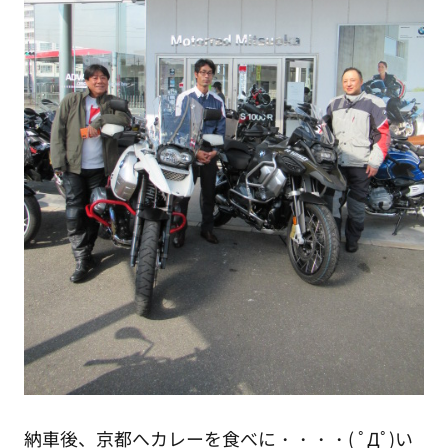
納車後、京都へカレーを食べに・・・・( ﾟДﾟ)い