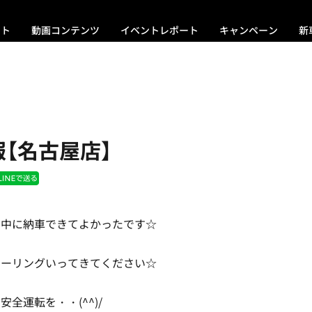
ント
動画コンテンツ
イベントレポート
キャンペーン
新
【名古屋店】
ン中に納車できてよかったです☆
ツーリングいってきてください☆
全運転を・・(^^)/