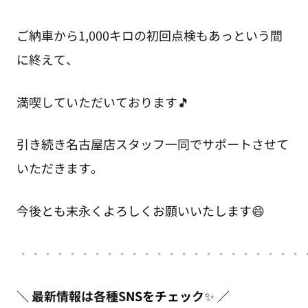
ご納車から1,000キロの初回点検もあっという間
に終えて、
満喫していただいております🎵
引き続き名古屋店スタッフ一同でサポートさせて
いただきます。
今後とも末永くよろしくお願いいたします😄
・
・・・・・・・・・・・・・・・・・・・
・
・・
＼
最新情報は各種S
NSをチェッ
ク
✨
／