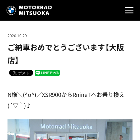
2020.10.29
ご納車おめでとうございます【大阪
店】
N様＼(^o^)／XSR900からRnineTへお乗り換え
(´▽｀)♪