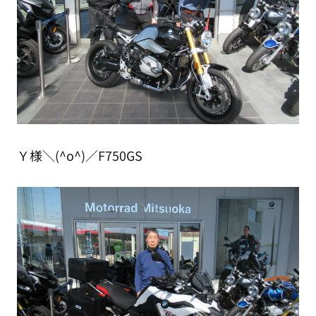
Ｙ様＼(^o^)／F750GS