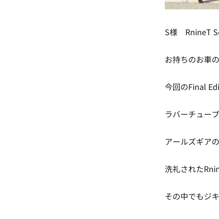
S様 RnineT 
お持ちのお車
今回のFinal
ラバーチュー
アールズギア
洗礼されたRni
その中でもジキ