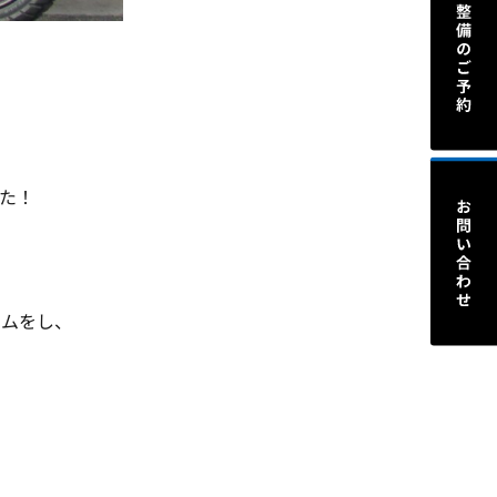
した！
タムをし、