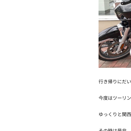
行き帰りにだ
今度はツーリ
ゆっくりと関西
その時は是非、