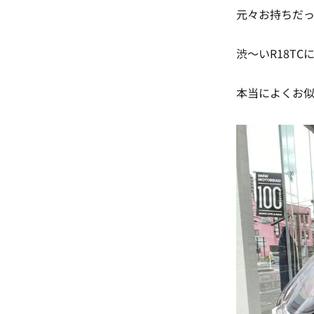
元々お持ちだ
渋～いR18TC
本当によくお似