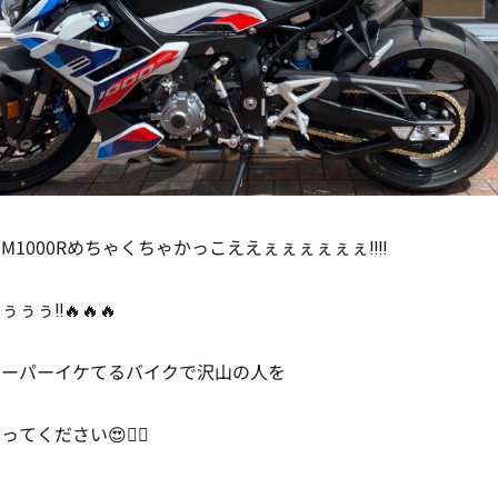
M1000Rめちゃくちゃかっこええぇぇぇぇぇぇ‼‼
ぅぅ‼🔥🔥🔥
スーパーイケてるバイクで沢山の人を
てください😍👍🏻