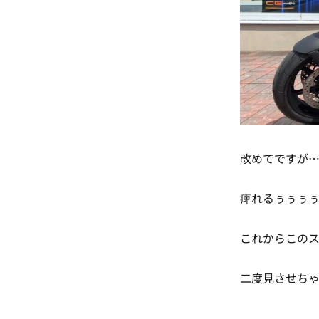
改めてですが…
痺れるぅぅぅぅぅ
これからこの
二度見させちゃっ