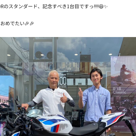
0Rのスタンダード、記念すべき1台目ですっ‼‼😆✨
おめでたい🎉🎉