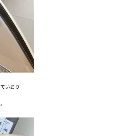
れていおり
す。