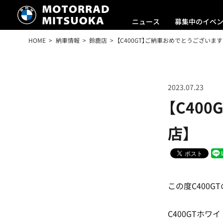
ニュース
募集中のイベ
HOME
納車情報
鈴鹿店
【C400GT】ご納車おめでとうございます
2023.07.23
【C40
店】
この度C400
C400GTホ