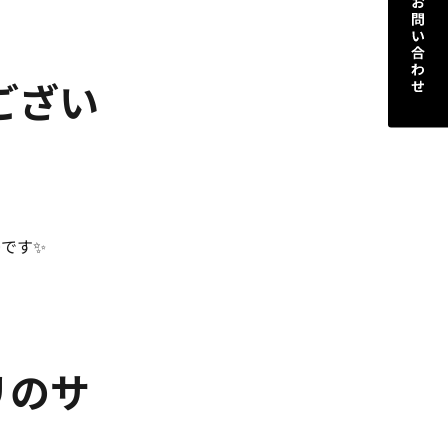
うござい
です✨
リのサ