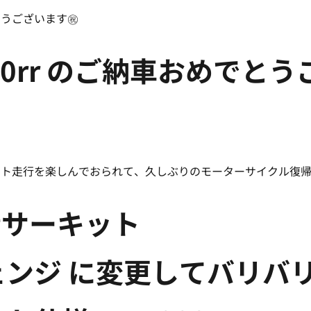
うございます㊗️
00rr のご納車おめでと
！
ット走行を楽しんでおられて、久しぶりのモーターサイクル復帰
#サーキット
ェンジ に変更してバリバ