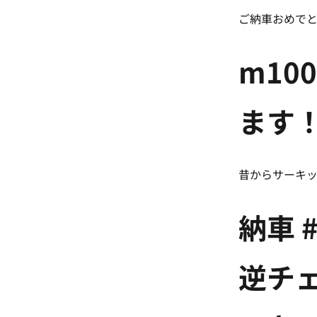
ご納車おめでと
m10
ます
昔からサーキ
納車 
逆チ