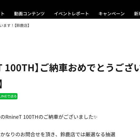
ント
動画コンテンツ
イベントレポート
キャンペーン
新
ございます！【鈴鹿店】
neT 100TH】ご納車おめでとうご
】
RnineT 100THのご納車がございました✨
らかなりのお問合せを頂き、鈴鹿店では厳選なる抽選