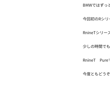
BMWではずっ
今回初のRシリ
RnineTシ
少しの時間で
RnineT Pu
今度ともどう