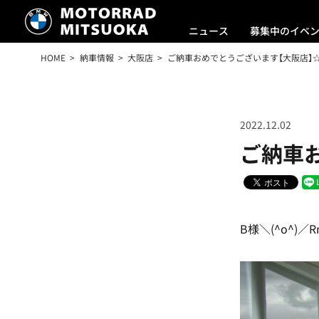
ニュース
募集中のイベ
HOME
納車情報
大阪店
ご納車おめでとうございます【大阪店】
2022.12.02
ご納車
B様＼(^o^)／Rn