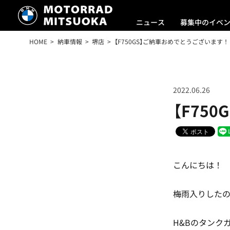
ニュース
募集中のイベ
HOME
納車情報
堺店
【F750GS】ご納車おめでとうございます！
2022.06.26
【F75
こんにちは！
梅雨入りした
H&Bのタンク