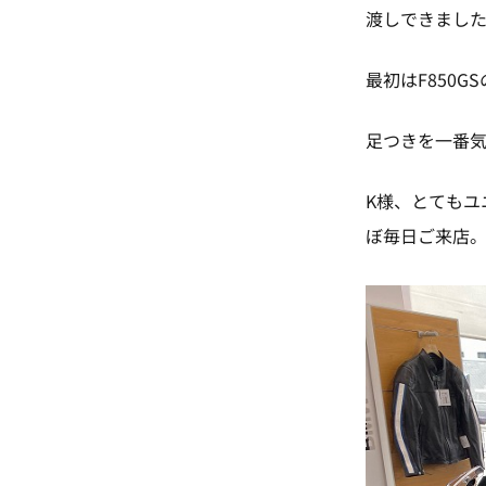
渡しできまし
最初はF850
足つきを一番
K様、とてもユ
ぼ毎日ご来店