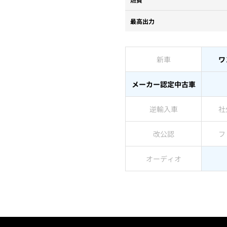
最高出力
新車
ワ
メーカー認定中古車
逆輸入車
社
改公認
フ
オーディオ