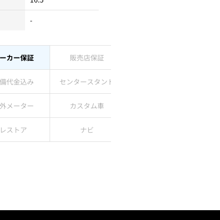
-
ーカー保証
販売店保証
備代金込み
センタースタンド
外メーター
カスタム車
レストア
ナビ