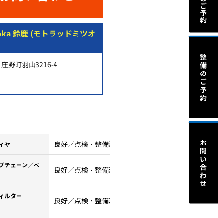
tsuoka 鈴鹿 (モトラッドミツオ
庄野町羽山3216-4
良好／点検・整備済
イヤ
ブチェーン／ベ
良好／点検・整備済
ィルター
良好／点検・整備済