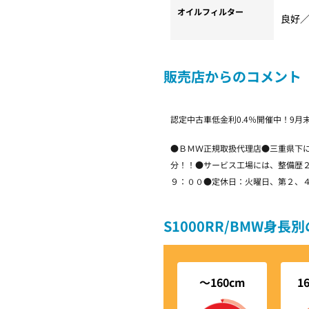
オイルフィルター
良好
販売店からのコメント
認定中古車低金利0.4％開催中！9月
●ＢＭＷ正規取扱代理店●三重県下
分！！●サービス工場には、整備歴
９：００●定休日：火曜日、第２、
S1000RR/BMW身
～160cm
1