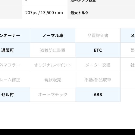
207ps / 13,500 rpm
最大トルク
ンオーナー
ノーマル車
品質評価書
メ
通販可
盗難防止装置
ETC
整
外マフラー
オリジナルペイント
メーター交換
社
レーム修正
現状販売
不動/部品取車
セル付
オートマチック
ABS