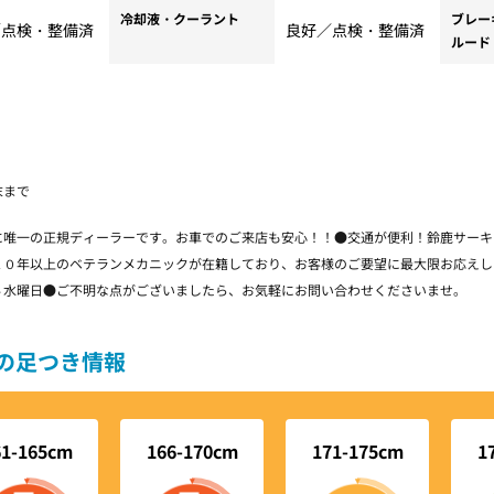
冷却液・クーラント
ブレー
／点検・整備済
良好／点検・整備済
ルード
末まで
に唯一の正規ディーラーです。お車でのご来店も安心！！●交通が便利！鈴鹿サーキ
２０年以上のベテランメカニックが在籍しており、お客様のご要望に最大限お応えし
４水曜日●ご不明な点がございましたら、お気軽にお問い合わせくださいませ。
長別の足つき情報
61-165cm
166-170cm
171-175cm
1