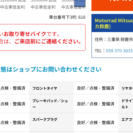
車台番号下3桁:
616
Motorrad Mi
カ鈴鹿)
い
お取り寄せバイク
です。
住所：三重県 鈴鹿市 
合は、
ご来店前にご連絡ください。
TEL：
059-370-3033
状態はショップにお問い合わせください
／点検・整備済
良好／点検・整備済
フロントタイヤ
リヤタ
ブレーキパッド／シュ
ドライ
／点検・整備済
良好／点検・整備済
ー
ルト
スパークプラグ
エアフ
／点検・整備済
良好／点検・整備済