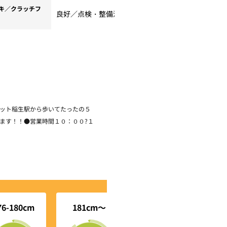
キ／クラッチフ
良好／点検・整備済
ット稲生駅から歩いてたったの５
ます！！●営業時間１０：００?１
76-180cm
181cm～