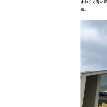
まわりで寒い寒
様。