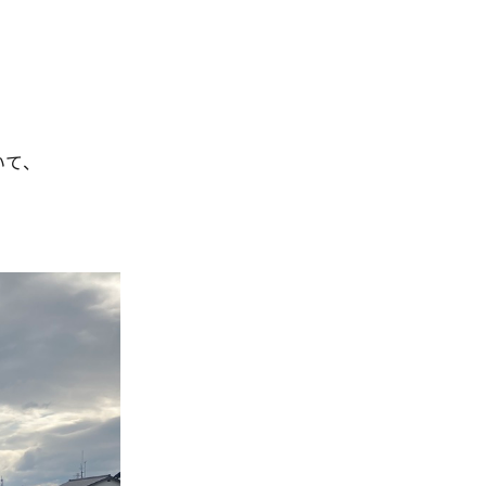
、
いて、