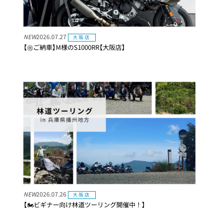
NEW
2026.07.27
大阪店
【㊗ご納車】M様のS1000RR【大阪店】
NEW
2026.07.26
大阪店
【🏍️ビギナー向け林道ツーリング開催中！】