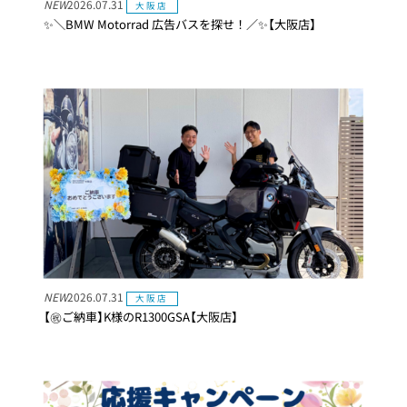
NEW
2026.07.31
大阪店
✨＼BMW Motorrad 広告バスを探せ！／✨【大阪店】
NEW
2026.07.31
大阪店
【㊗ご納車】K様のR1300GSA【大阪店】