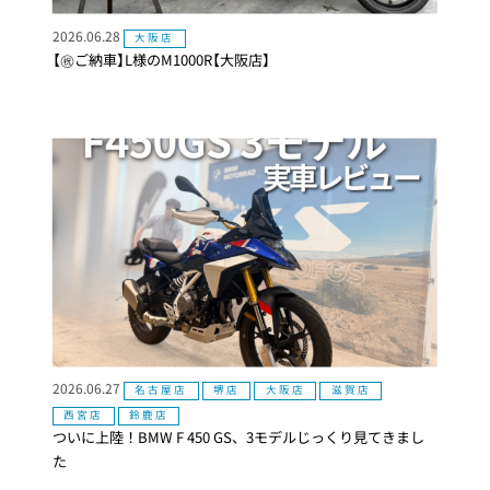
2026.06.28
大阪店
【㊗️ご納車】L様のM1000R【大阪店】
2026.06.27
名古屋店
堺店
大阪店
滋賀店
西宮店
鈴鹿店
ついに上陸！BMW F 450 GS、3モデルじっくり見てきまし
た