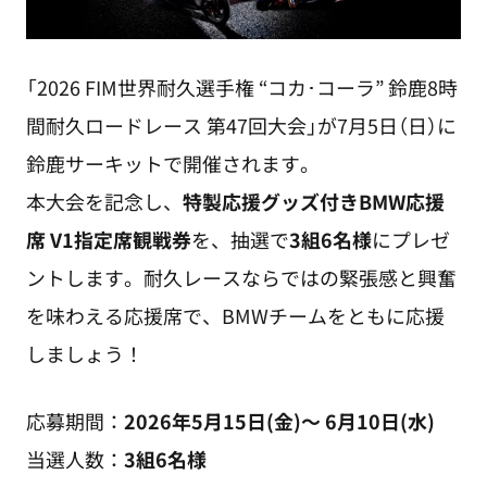
「2026 FIM世界耐久選手権 “コカ･コーラ” 鈴鹿8時
間耐久ロードレース 第47回大会」が7月5日（日）に
鈴鹿サーキットで開催されます。
本大会を記念し、
特製応援グッズ付きBMW応援
席 V1指定席観戦券
を、抽選で
3組6名様
にプレゼ
ントします。耐久レースならではの緊張感と興奮
を味わえる応援席で、BMWチームをともに応援
しましょう！
応募期間：
2026年5月15日(金)～ 6月10日(水)
当選人数：
3組6名様