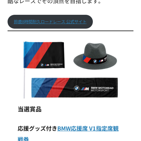
酷なレースでその頂点を目指します。
鈴鹿8時間耐久ロードレース 公式サイト
当選賞品
応援グッズ付き
BMW応援席 V1指定席観
戦券