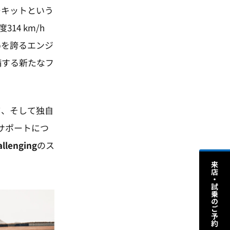
ーキットという
14 km/h
hpを誇るエンジ
備する新たなフ
ツ、そして独自
ス・サポートにつ
llenging
のス