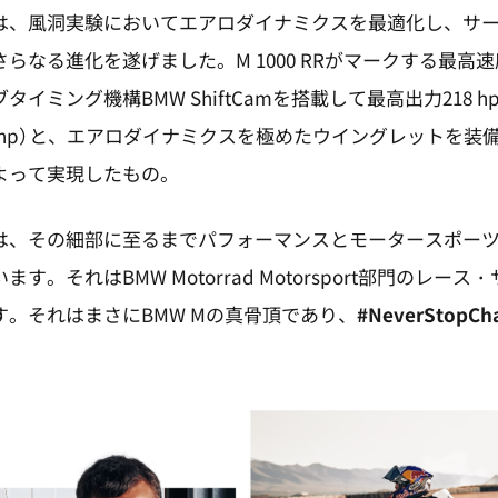
は、風洞実験においてエアロダイナミクスを最適化し、サ
らなる進化を遂げました。M 1000 RRがマークする最高速度3
タイミング機構BMW ShiftCamを搭載して最高出力218 
6 hp）と、エアロダイナミクスを極めたウイングレットを装
よって実現したもの。
は、その細部に至るまでパフォーマンスとモータースポー
す。それはBMW Motorrad Motorsport部門のレー
す。それはまさにBMW Mの真骨頂であり、
#NeverStopCha
。