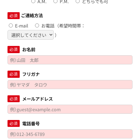
A.M.
P.M.
どちらでも可
ご連絡方法
必須
E-mail
お電話
（希望時間帯：
）
お名前
必須
フリガナ
必須
メールアドレス
必須
電話番号
必須