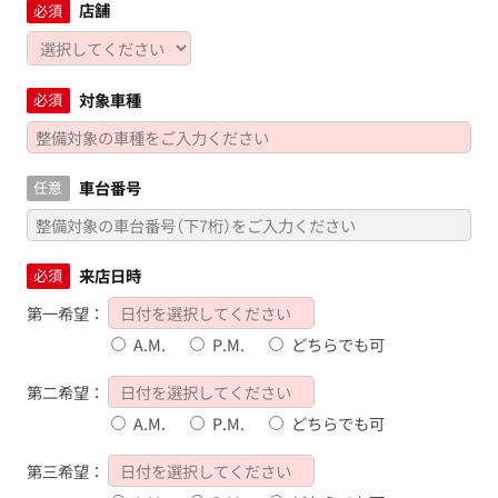
店舗
必須
対象車種
必須
車台番号
任意
来店日時
必須
第一希望：
A.M.
P.M.
どちらでも可
第二希望：
A.M.
P.M.
どちらでも可
第三希望：