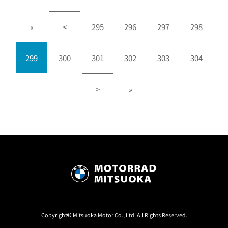
«
<
295
296
297
298
299
300
301
302
303
304
>
»
Copyright© Mitsuoka Motor Co., Ltd. All Rights Reserved.