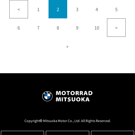
<
1
2
3
4
5
6
7
8
9
10
>
»
Copyright© Mitsuoka Motor Co., Ltd. All Rights Reserved.