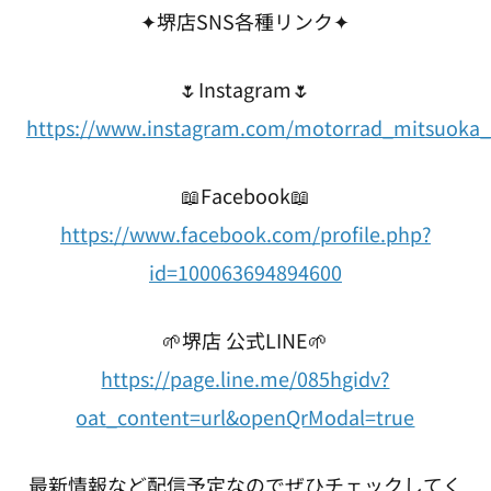
✦堺店SNS各種リンク✦
🌷Instagram🌷
https://www.instagram.com/motorrad_mitsuoka_
📖Facebook📖
https://www.facebook.com/profile.php?
id=100063694894600
🌱堺店 公式LINE🌱
https://page.line.me/085hgidv?
oat_content=url&openQrModal=true
最新情報など配信予定なのでぜひチェックしてく