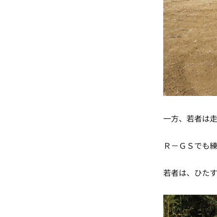
一方、若者は
Ｒ－ＧＳでも
若者は、ひた