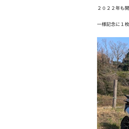
２０２２年も
一様記念に１