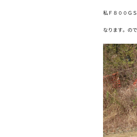
私Ｆ８００Ｇ
なります。の