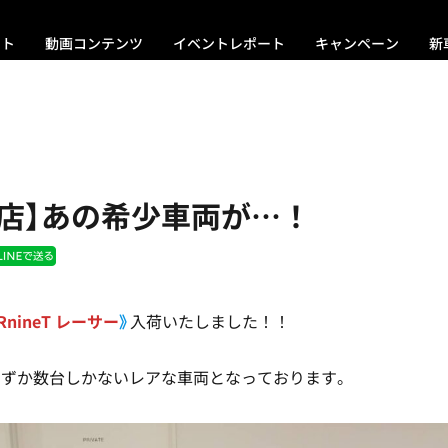
ント
動画コンテンツ
イベントレポート
キャンペーン
新
屋店】あの希少車両が…！
RnineT レーサー
》
入荷いたしました！！
わずか数台しかないレアな車両となっております。