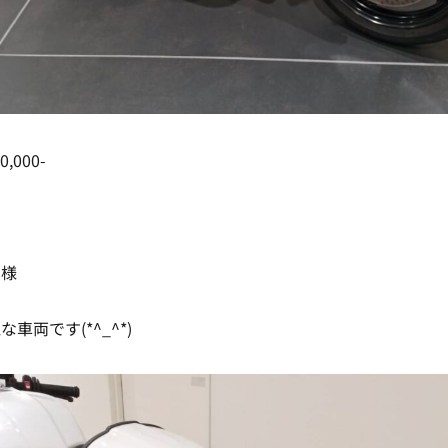
,000-
ー様
車両です(*^_^*)